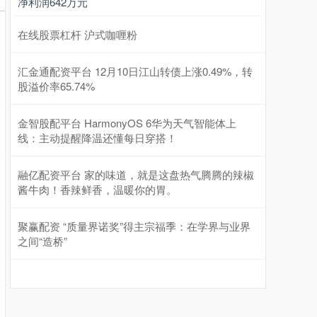
净利润642万元
在线股票杠杆 沪式咖喱粉
汇金通配资平台 12月10日江山转债上涨0.49%，转
股溢价率65.74%
金智股配平台 HarmonyOS 6华为天气智能体上
线：主动提醒降温还懂每日穿搭！
融亿配资平台 家的味道，就是这盘热气腾腾的辣椒
酱牛肉！香辣鲜香，温暖你的胃。
聚赢配资 “质量界诺奖”得主宗福季：在学界与业界
之间“造桥”