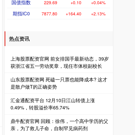
国债指数
229.69
+0.10
+0.04%
期指IC0
7877.80
+164.40
+2.13%
热点资讯
上海股票配资官网 前女排国手最新动态，39岁
获浙江省五一劳动奖章，现任市体校副校长
山东股票配资网 死磕一只票也能降成本? 这才
是散户做T的正确姿势
汇金通配资平台 12月10日江山转债上涨
0.49%，转股溢价率65.74%
鼎牛配资官网 回顾：徐伟，一个高中学历的父
亲，为了救儿子命，自制罕见病药剂