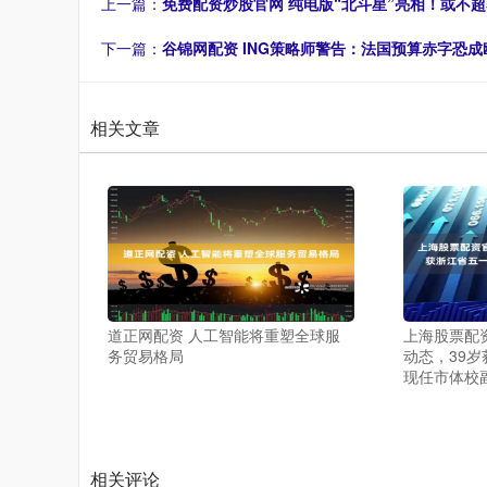
上一篇：
免费配资炒股官网 纯电版“北斗星”亮相！或不超5
下一篇：
谷锦网配资 ING策略师警告：法国预算赤字恐成
相关文章
道正网配资 人工智能将重塑全球服
上海股票配
务贸易格局
动态，39
现任市体校
相关评论