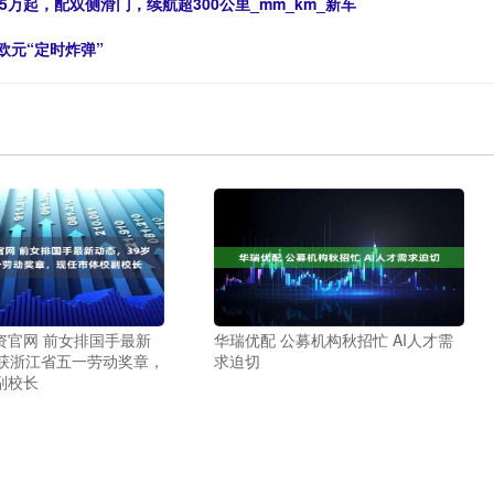
万起，配双侧滑门，续航超300公里_mm_km_新车
欧元“定时炸弹”
资官网 前女排国手最新
华瑞优配 公募机构秋招忙 AI人才需
岁获浙江省五一劳动奖章，
求迫切
副校长