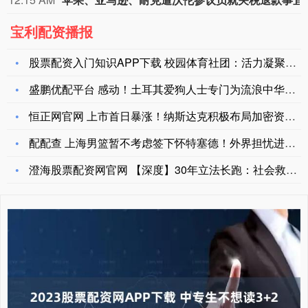
宝利配资播报
股票配资入门知识APP下载 校园体育社团：活力凝聚青春，运动
盛鹏优配平台 感动！土耳其爱狗人士专门为流浪中华田园犬租房，
恒正网官网 上市首日暴涨！纳斯达克积极布局加密资产交易
配配查 上海男篮暂不考虑签下怀特塞德！外界担忧进攻防守表现有
澄海股票配资网官网 【深度】30年立法长跑：社会救助应予以何