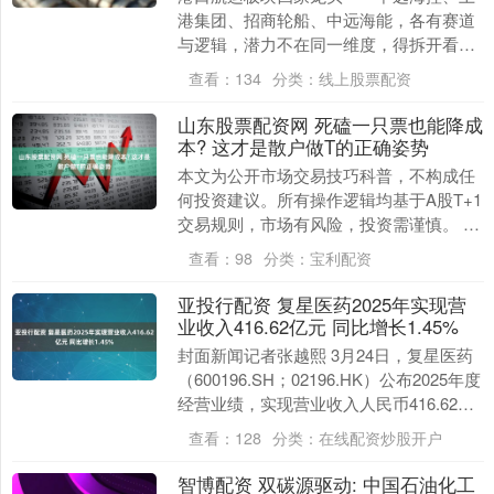
港集团、招商轮船、中远海能，各有赛道
与逻辑，潜力不在同一维度，得拆开看。
先把最新数据摆出来，截至2026年3月23
查看：
134
分类：
线上股票配资
日收盘，中....
山东股票配资网 死磕一只票也能降成
本? 这才是散户做T的正确姿势
本文为公开市场交易技巧科普，不构成任
何投资建议。所有操作逻辑均基于A股T+1
交易规则，市场有风险，投资需谨慎。 很
多散户都听过“做T”，但真正能把成本越做
查看：
98
分类：
宝利配资
越低的....
亚投行配资 复星医药2025年实现营
业收入416.62亿元 同比增长1.45%
封面新闻记者张越熙 3月24日，复星医药
（600196.SH；02196.HK）公布2025年度
经营业绩，实现营业收入人民币416.62亿
元，同比增长1.45%....
查看：
128
分类：
在线配资炒股开户
智博配资 双碳源驱动: 中国石油化工