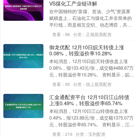
VS煤化工产业链详解
在中国独特的“富煤、贫油、少气”资源禀
赋棋盘上，石油化工与煤化工并非简单的
平行线，而是相互交织、动态博弈，共同
构成了国家化学工业的基石。理解这两大
查看：
86
分类：
正规股票配资
产业链的上下游....
御龙优配 12月10日皖天转债上涨
0.08%，转股溢价率10.28%
本站消息，12月10日皖天转债收盘上涨
0.08%，报133.43元/张，成交额4488.67万
元，转股溢价率10.28%。 资料显示，皖天
转债信用级别为“AA+....
查看：
95
分类：
线上股票配资
汇金通配资平台 12月10日江山转债
上涨0.49%，转股溢价率65.74%
本站消息，12月10日江山转债收盘上涨
0.49%，报123.88元/张，成交额1375.07万
元，转股溢价率65.74%。 资料显示，江山
转债信用级别为“AA-....
查看：
216
分类：
宝利配资