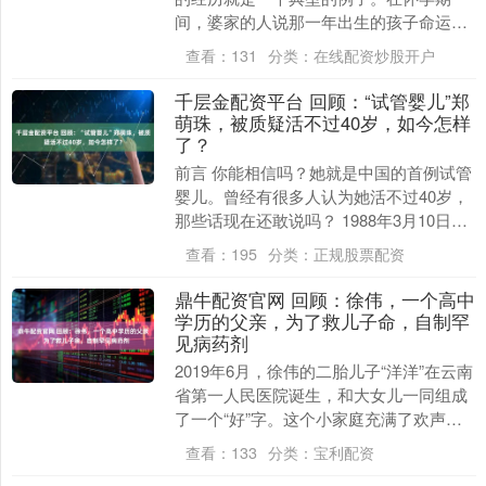
间，婆家的人说那一年出生的孩子命运不
好，因此要求她打掉孩子。这种情况发生
查看：
131
分类：
在线配资炒股开户
了两年，婆家强硬要....
千层金配资平台 回顾：“试管婴儿”郑
萌珠，被质疑活不过40岁，如今怎样
了？
前言 你能相信吗？她就是中国的首例试管
婴儿。曾经有很多人认为她活不过40岁，
那些话现在还敢说吗？ 1988年3月10日，
郑萌珠作为中国首例试管婴儿在全国的关
查看：
195
分类：
正规股票配资
注中....
鼎牛配资官网 回顾：徐伟，一个高中
学历的父亲，为了救儿子命，自制罕
见病药剂
2019年6月，徐伟的二胎儿子“洋洋”在云南
省第一人民医院诞生，和大女儿一同组成
了一个“好”字。这个小家庭充满了欢声笑
语。然而，当洋洋大约半岁时，徐伟开始
查看：
133
分类：
宝利配资
注意到....