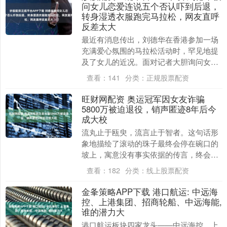
问女儿恋爱连说五个否认吓到后退，
转身湿透衣服跑完马拉松，网友直呼
反差太大
最近有消息传出，刘德华在香港参加一场
充满爱心氛围的马拉松活动时，罕见地提
及了女儿的近况。面对记者大胆询问女儿
是否有拍拖，他瞬间愣住，身体下退几
查看：
141
分类：
正规股票配资
步，连连说了五个没....
旺财网配资 奥运冠军因女友诈骗
5800万被迫退役，销声匿迹8年后今
成大校
流丸止于瓯臾，流言止于智者。这句话形
象地描绘了滚动的珠子最终会停在碗口的
坡上，寓意没有事实依据的传言，终会被
聪明人识破与制止，无法继续蔓延。可惜
查看：
182
分类：
线上股票配资
的是，现实中不少....
金夆策略APP下载 港口航运: 中远海
控、上港集团、招商轮船、中远海能,
谁的潜力大
港口航运板块四家龙头——中远海控、上