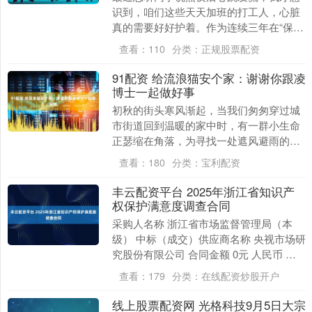
识到，咱们这些天天加班的打工人，心脏
真的需要好好护着。作为连续三年在“保护
心脏的辅酶q10正品官方旗舰店”买辅酶
查看：
110
分类：
正规股票配资
Q10的老用....
91配资 给流浪猫安个家：谢谢你跟凌
博士一起做好事
初秋的街头寒风渐起，当我们匆匆穿过城
市街道回到温暖的家中时，有一群小生命
正瑟缩在角落，为寻找一处遮风避雨的栖
身之所而艰难奔波。它们就是城市中的流
查看：
180
分类：
宝利配资
浪猫——敏感、安....
丰云配资平台 2025年浙江省知识产
权保护满意度调查合同
采购人名称 浙江省市场监督管理局（本
级） 中标（成交）供应商名称 央视市场研
究股份有限公司 合同金额 0元 人民币 合
同期限 年 合同签署时间 2025-09-....
查看：
179
分类：
在线配资炒股开户
线上股票配资网 光格科技9月5日大宗