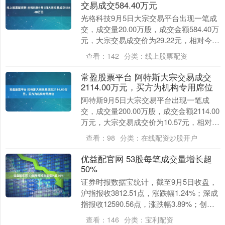
交易成交584.40万元
光格科技9月5日大宗交易平台出现一笔成
交，成交量20.00万股，成交金额584.40万
元，大宗交易成交价为29.22元，相对今日
收盘价折价0.81%。该笔交易的....
查看：
142
分类：
线上股票配资
常盈股票平台 阿特斯大宗交易成交
2114.00万元，买方为机构专用席位
阿特斯9月5日大宗交易平台出现一笔成
交，成交量200.00万股，成交金额2114.00
万元，大宗交易成交价为10.57元，相对今
日收盘价折价11.77%。该笔交....
查看：
98
分类：
在线配资炒股开户
优益配官网 53股每笔成交量增长超
50%
证券时报数据宝统计，截至9月5日收盘，
沪指报收3812.51点，涨跌幅1.24%；深成
指报收12590.56点，涨跌幅3.89%；创业
板指报收2958.18点，....
查看：
146
分类：
宝利配资