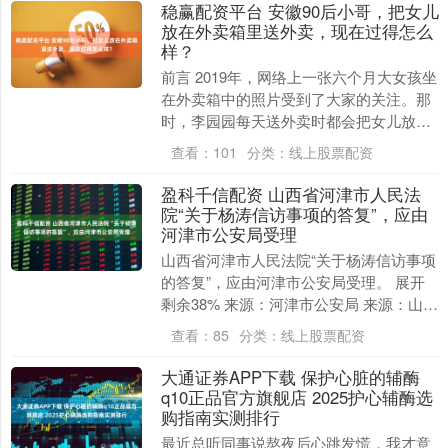
稳赢配资平台 安徽90后小哥，把女儿
放在外卖箱里送外卖，现在过得怎么
样？
前言 2019年，网络上一张六个月大女孩坐
在外卖箱中的照片受到了大家的关注。那
时，李园园每天送外卖时都会把女儿放在
外卖箱里，一起骑着电动摩托车。他一边
查看：
101
分类：
线上股票配资
送餐，一边....
盈科千信配资 山西省河津市人民法
院“关于杨涛信访事项的答复”，应由
河津市公安局受理
山西省河津市人民法院“关于杨涛信访事项
的答复”，应由河津市公安局受理。 展开
剩余38% 来源：河津市公安局 来源：山西
省河津市人民法院 发布于：山西省....
查看：
85
分类：
线上股票配资
大通证券APP下载 保护心脏的辅酶
q10正品官方旗舰店 2025护心辅酶选
购指南实测排行
最近总听同事说熬夜后心跳发慌，我才意