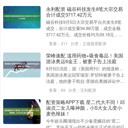
永利配资 磁谷科技发生8笔大宗交易
合计成交3717.42万元
磁谷科技9月5日大宗交易平台共发生8笔
成交，合计成交量94.88万股，成交金额
3717.42万元。成交价格均为39.18元，相
对今日收盘价折价14.92%。 进....
查看：
211
分类：
正规股票配资
荣峰速配 滥用药物+吸食毒品！美国
游泳奥运6金王，被妻子告上法庭
9月5日消息，据《美国周刊》的报道称，
美国游泳奥运冠军瑞安-罗切特被妻子告上
法庭，他的妻子凯拉-里德在离婚诉讼中指
出，罗切特在孩子面前吸食毒品，并在醉
查看：
69
分类：
宝利配资
酒的情况下....
配资策略APP下载 星二代大不同！邱
淑贞二女儿曝神颜，小S大女儿变小
麦色辣妹！
今年娱乐圈涌现出不少备受瞩目的“星二
代”，其中不乏一些尚未推出正式作品却已