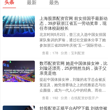
头条
最新
最热
上海股票配资官网 前女排国手最新动
态，39岁获浙江省五一劳动奖章，现
任市体校副校长
北京时间5月2日，曾三次入选中国女排国
家队集训的罗瑜，通过社交媒体分享了她
参加浙江省2026年庆祝“五一”国际劳动节
暨劳模先进大会的照片，引起了网友们的
查看：
178
分类：
宝利配资
广泛关注....
数币配资官网 她是中国体操女神，比
刘璇还漂亮，25岁悄然当妈，孩子父
亲竟是他
提起中国体操女神，刘璇的名字总会被反
复提及，她凭借赛场之上的优雅姿态与出
众颜值，成为一代人心中的经典。而在新
时代体操赛场，芦玉菲的出现，刷新了大
查看：
192
分类：
在线配资炒股开户
众对体操女神的认....
炒股配资正规平台APP下载 刘德华被