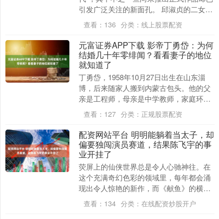
引发广泛关注的新面孔。 邱淑贞的二女儿
沈日近日因一组北京游玩照引发热议。照
查看：
136
分类：
线上股票配资
片中，身着吊....
元富证券APP下载 影帝丁勇岱：为何
结婚几十年零绯闻？看看妻子的地位
就知道了
丁勇岱，1958年10月27日出生在山东淄
博，后来随家人搬到内蒙古包头。他的父
亲是工程师，母亲是中学教师，家庭环境
算得上体面。少年时期，他迷恋足球，梦
查看：
127
分类：
正规股票配资
想有朝一日....
配资网站平台 明明能躺着当太子，却
偏要独闯演员赛道，结果陈飞宇的事
业开挂了
荧屏上的仙侠世界总是令人心驰神往。在
这个充满奇幻色彩的领域里，每年都会涌
现出令人惊艳的新作，而《献鱼》的横空
出世，为这个经久不衰的题材又添一抹亮
查看：
134
分类：
在线配资炒股开户
色。剧中男主角司....