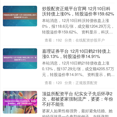
炒股配资正规平台官网 12月10日科
沃转债上涨0%，转股溢价率159.62%
本站消息，12月10日科沃转债收盘上涨
0%，报118.6元/张，成交额1204.29万元，
转股溢价率159.62%。 资料显示，科沃转
债信用级别为“AA”，债券....
查看：
192
分类：
在线配资炒股开户
嘉理证券平台 12月10日鹤21转债上
涨0.13%，转股溢价率14.91%
本站消息，12月10日鹤21转债收盘上涨
0.13%，报137.29元/张，成交额4205.57万
元，转股溢价率14.91%。 资料显示，鹤
21转债信用级别为“A....
查看：
120
分类：
正规股票配资
顶益所配资平台 纪实女子先后怀孕2
次，都被婆家强制流产，婆婆：年份
不好不能生
婆家人如果性格强势，最好避免结婚。她
的经历就是一个典型的例子。在怀孕期