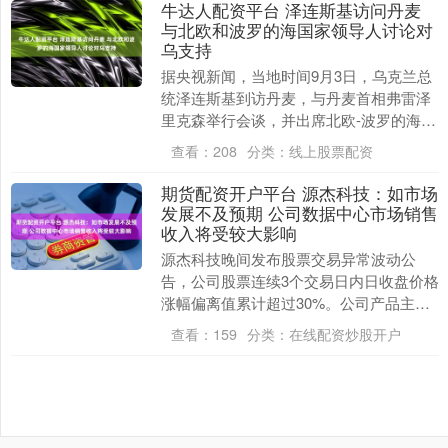
牛达人配资平台 泽连斯基访问丹麦
与北欧和波罗的海国家领导人讨论对
乌支持
据央视新闻，当地时间9月3日，乌克兰总
统泽连斯基到访丹麦，与丹麦首相弗雷泽
里克森举行会谈，并出席北欧-波罗的海国
家元首和政府首脑会议，讨论如何在前线
查看：
208
分类：
线上股票配资
和谈判中进一....
期货配资开户平台 源杰科技：如市场
发展不及预期 公司数据中心市场销售
收入将受较大影响
源杰科技晚间发布股票交易异常波动公
告，公司股票连续3个交易日内日收盘价格
涨幅偏离值累计超过30%。公司产品主要
应用于光通信领域，而光芯片行业作为光
查看：
159
分类：
在线配资炒股开户
通信产业链的上....