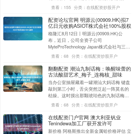
限公司(简称“北京为准”或“标的公司”....
查看：
155
分类：
在线配资炒股开户
配资论坛官网 明源云(00909.HK)拟7
亿日元收购ASIOT株式会社100%股权
格隆汇8月12日丨明源云(00909.HK)公
布，近日，公司全资子公司
MyteProTechnology Japan株式会社与三位
独立第三方签订了股份购买协议，....
查看：
68
分类：
在线配资炒股开户
翻翻配资 潮汕九制话梅：唤醒味蕾的
古法酸甜艺术_梅子_连梅核_甜味
当办公室抽屉藏着一罐潮汕大妈话梅 键盘
敲到第三小时，舌尖突然泛起一阵莫名的
枯燥。这时摸出那颗琥珀色的九制话梅，
牙齿轻咬的瞬间——先是盐霜的咸鲜打头
查看：
68
分类：
在线配资炒股开户
阵，接着果肉渗....
在线配资门户官网 澳大利亚钒业
Tenindewa加工厂获开发许可
新价格 阿格斯推出全新金属铪价格评估 立