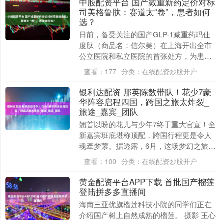
中股配资平台 国产减重新药定价对标
司美格鲁肽：赛道太“卷”，患者如何
选？
日前，备受关注的国产GLP-1减重药玛仕
度肽（商品名：信尔美）在上海开出全市
公立医院和私立医院的首张处方，为患者
提供了进口减重药之外的新选择。 第一财
查看：
177
分类：
在线配资炒股开户
经记者在复....
银利达配资 那英陈数带队！花少7豪
华阵容启程四国，跨国之旅太炸裂_
旅途_嘉宾_团队
翘首以盼的花儿与少年7终于重大官宣！全
新嘉宾班底堪称顶配，跨国行程更是令人
魂牵梦萦。据透露，6月，这场梦幻之旅将
自北欧启航，一路探寻马达加斯加的原
查看：
100
分类：
在线配资炒股开户
始、埃及的悠远....
黄金配资平台APP下载 首批国产榴莲
登陆拼多多直播间
海南三亚优旗榴莲科技小院的同学们正在
介绍国产树上自然成熟的榴莲。 摄影 王心