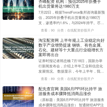
齐峰配资 机构：预估2025年折叠手
机出货量将达1980万支
7月22日，根据TrendForce集邦咨询最新预
估，2025年折叠手机出货量将达1980万
支，渗透率约1.6%，与2024年持平。尽管
成长速度较前几年放缓，但....
查看：
90
分类：
在线配资炒股开户
淘宝配资网 上半年规上工业稳定向好
数字产业增势提速 钢铁、有色金属、
石化、建材等十大重点行业稳增长方
案即将出台
证券时报记者韩忠楠 7月18日，国新办举
行新闻发布会，介绍上半年工业和信息化
发展情况。 数据显示，今年上半年，我国
规模以上工业增加值同比增长6.4%，制造
查看：
89
分类：
在线配资炒股开户
业增加....
配先查官网 美国6月PPI环比持平 旅
游服务成本骤降抵消商品涨价
（原标题：美国6月PPI环比持平 旅游服务
成本骤降抵消商品涨价） 智通财经APP注