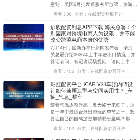
意到，美国6月批发通胀有所放缓，旅游相
关服务成本的大幅下降抵消了商品价格的
查看：
98
分类：
在线配资炒股开户
回升....
炒股配资利息APP下载 海关总署：个
别国家对跨境电商人为设限，并不能
改变跨境电商本身的优势
7月14日，国新办举行新闻发布会，请海
关总署介绍2025年上半年进出口情况，并
答记者问。有记者现场提问：请问上半年
跨境电商的进出口情况如何？美国对自中
查看：
132
分类：
在线配资炒股开户
国进口的小....
彩虹配资平台 iCAR V23车顶内凹设
计如何兼顾造型与空间实用性？_车
辆_气息_整车
随着气温逐渐升高，夏天终于来临了，这
是一年中最适合外出游玩的季节之一。想
要让自己的自驾游更加精彩纷呈吗？那么
iCAR V23 绝对是你不可错过的选择。作
查看：
102
分类：
在线配资炒股开户
为一款....