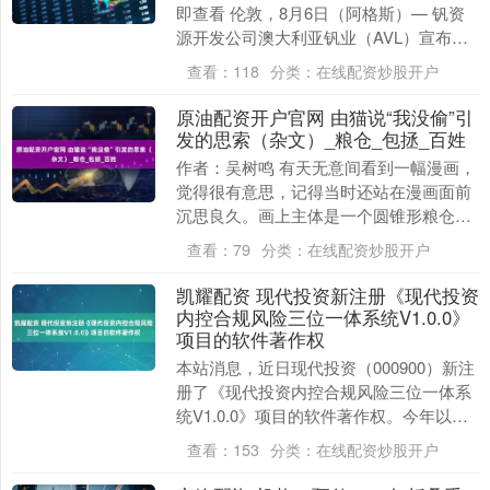
即查看 伦敦，8月6日（阿格斯）— 钒资
源开发公司澳大利亚钒业（AVL）宣布，
其位于西澳大利亚的Tenindewa钒加工....
查看：
118
分类：
在线配资炒股开户
原油配资开户官网 由猫说“我没偷”引
发的思索（杂文）_粮仓_包拯_百姓
作者：吴树鸣 有天无意间看到一幅漫画，
觉得很有意思，记得当时还站在漫画面前
沉思良久。画上主体是一个圆锥形粮仓，
粮仓下面是一个小洞，一行老鼠掂着一袋
查看：
79
分类：
在线配资炒股开户
袋粮食鱼贯而出....
凯耀配资 现代投资新注册《现代投资
内控合规风险三位一体系统V1.0.0》
项目的软件著作权
本站消息，近日现代投资（000900）新注
册了《现代投资内控合规风险三位一体系
统V1.0.0》项目的软件著作权。今年以来
现代投资新注册软件著作权1个。结合公司
查看：
153
分类：
在线配资炒股开户
2....