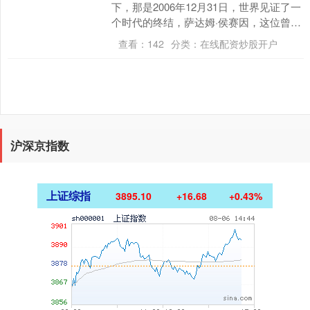
下，那是2006年12月31日，世界见证了一
个时代的终结，萨达姆·侯赛因，这位曾经
叱诧风云的独裁者，最终走到了生命的尽
查看：
142
分类：
在线配资炒股开户
头。然而....
沪深京指数
上证综指
3895.10
+16.68
+0.43%