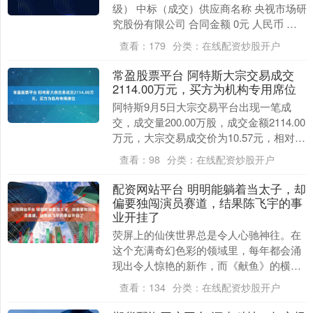
级） 中标（成交）供应商名称 央视市场研
究股份有限公司 合同金额 0元 人民币 合
同期限 年 合同签署时间 2025-09-....
查看：
179
分类：
在线配资炒股开户
常盈股票平台 阿特斯大宗交易成交
2114.00万元，买方为机构专用席位
阿特斯9月5日大宗交易平台出现一笔成
交，成交量200.00万股，成交金额2114.00
万元，大宗交易成交价为10.57元，相对今
日收盘价折价11.77%。该笔交....
查看：
98
分类：
在线配资炒股开户
配资网站平台 明明能躺着当太子，却
偏要独闯演员赛道，结果陈飞宇的事
业开挂了
荧屏上的仙侠世界总是令人心驰神往。在
这个充满奇幻色彩的领域里，每年都会涌
现出令人惊艳的新作，而《献鱼》的横空
出世，为这个经久不衰的题材又添一抹亮
查看：
134
分类：
在线配资炒股开户
色。剧中男主角司....