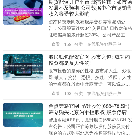
期货配资开户平台 源杰科技：如市场
发展不及预期 公司数据中心市场销售
收入将受较大影响
源杰科技晚间发布股票交易异常波动公
告，公司股票连续3个交易日内日收盘价格
涨幅偏离值累计超过30%。公司产品主要
应用于光通信领域，而光芯片行业作为光
查看：
159
分类：
在线配资炒股开户
通信产业链的上....
股民钱包配资官网 股市之道: 成功的
投资都是反人性的!
股市检验的是你的性格 股市如人生，炒股
即 做人，贪婪、恐惧、多疑、浮躁，人性
的弱点都在股市中暴露无遗，可以说炒股
的过程就是锻炼人性的过程，当你的性格
查看：
102
分类：
在线配资炒股开户
变的勇敢、冷....
金点策略官网 晶升股份(688478.SH)
筹划购买北京为准控股权 股票停牌
智通财经APP讯，晶升股份(688478.SH)发
布公告，公司正在筹划以发行股份及支付
现金的方式购买北京为准智能科技股份有