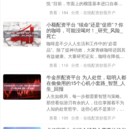
悦 “目前，市面上的榴莲基本进口自泰国
等地，进口榴莲往往7分熟时便采摘，由于
查看：
184
分类：
在线配资炒股开户
长途运输....
小额配资平台 “续命”还是“促癌”？你
的咖啡，可能没喝对！_研究_风险_
死亡
咖啡是不少人人生活和工作中的“必需
品”。除了提神功效，大家青睐咖啡还因其
有益健康。大量研究证实，咖啡在降低死
亡风险和癌症风险方面具有独特“功效”。
查看：
116
分类：
在线配资炒股开户
然而，日前我....
牛金所配资平台 为人处世，聪明人都
在偷偷用的15个心机小套路_智慧_人
生_回报
人生如棋局，每一步都需要智慧与策略。
那些看似游刃有余的人，往往掌握着不为
人知的处世哲学。这些心机不是算计，而
是让人生更顺遂的锦囊妙计。 微笑，没那
查看：
195
分类：
在线配资炒股开户
么难 一个真诚....