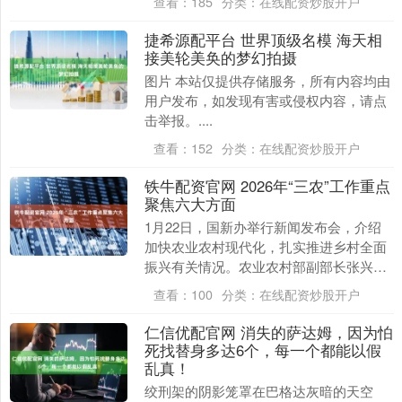
查看：
185
分类：
在线配资炒股开户
投资等....
捷希源配平台 世界顶级名模 海天相
接美轮美奂的梦幻拍摄
图片 本站仅提供存储服务，所有内容均由
用户发布，如发现有害或侵权内容，请点
击举报。....
查看：
152
分类：
在线配资炒股开户
铁牛配资官网 2026年“三农”工作重点
聚焦六大方面
1月22日，国新办举行新闻发布会，介绍
加快农业农村现代化，扎实推进乡村全面
振兴有关情况。农业农村部副部长张兴旺
在回答总台央视记者提问时表示，农业农
查看：
100
分类：
在线配资炒股开户
村部召开了全国....
仁信优配官网 消失的萨达姆，因为怕
死找替身多达6个，每一个都能以假
乱真！
绞刑架的阴影笼罩在巴格达灰暗的天空