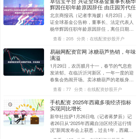
卓信宝平台 兴证全球基金董事长杨华
辉因任职年龄原因辞任 由庄园芳代任
北京商报讯（记者李海媛）6月23日，兴
证全球基金公告称，董事长、法定代表人
杨华辉因任职年龄原因辞任，离任日期为6
月22日。同日，公司副董事长、总经理、
查看：
205
分类：
在线配资炒股开户
财务负责人....
易融网配资官网 冰糖葫芦热销，年味
满溢
1月29日，农历腊月十一，春节的气息愈
发浓郁。在临沂沂河新区，一年一度的迎
春集会热闹开场。卖冰糖葫芦的老板身着
喜庆服饰，与那一串串冰糖葫芦相得益
查看：
77
分类：
在线配资炒股开户
彰，浓浓的年味扑....
手机配资 2025年西藏多项经济指标
实现同比增长
新华社拉萨1月26日电（记者蒋梦辰）记
者26日从“2025年西藏自治区经济运行情
况”新闻发布会上获悉，过去1年，西藏地
区生产总值、规上工业增加值、固定资产