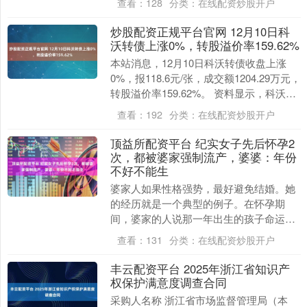
查看：
128
分类：
在线配资炒股开户
炒股配资正规平台官网 12月10日科
沃转债上涨0%，转股溢价率159.62%
本站消息，12月10日科沃转债收盘上涨
0%，报118.6元/张，成交额1204.29万元，
转股溢价率159.62%。 资料显示，科沃转
债信用级别为“AA”，债券....
查看：
192
分类：
在线配资炒股开户
顶益所配资平台 纪实女子先后怀孕2
次，都被婆家强制流产，婆婆：年份
不好不能生
婆家人如果性格强势，最好避免结婚。她
的经历就是一个典型的例子。在怀孕期
间，婆家的人说那一年出生的孩子命运不
好，因此要求她打掉孩子。这种情况发生
查看：
131
分类：
在线配资炒股开户
了两年，婆家强硬要....
丰云配资平台 2025年浙江省知识产
权保护满意度调查合同
采购人名称 浙江省市场监督管理局（本