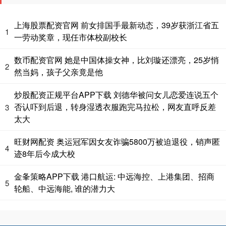
上海股票配资官网 前女排国手最新动态，39岁获浙江省五
1
一劳动奖章，现任市体校副校长
数币配资官网 她是中国体操女神，比刘璇还漂亮，25岁悄
2
然当妈，孩子父亲竟是他
炒股配资正规平台APP下载 刘德华被问女儿恋爱连说五个
否认吓到后退，转身湿透衣服跑完马拉松，网友直呼反差
3
太大
旺财网配资 奥运冠军因女友诈骗5800万被迫退役，销声匿
4
迹8年后今成大校
金夆策略APP下载 港口航运: 中远海控、上港集团、招商
5
轮船、中远海能, 谁的潜力大