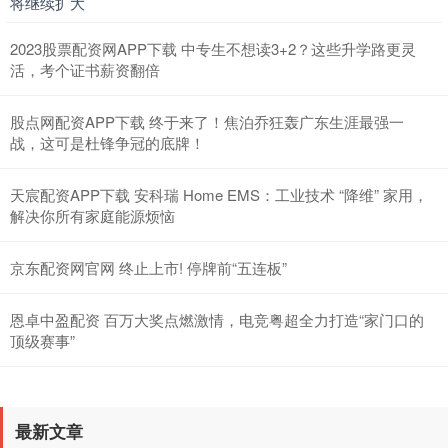
将继续扩大
2023股票配资网APP下载 中专生不想读3+2？这些升学路更灵
活，考个证书薪资翻倍
股点网配资APP下载 终于来了！焦泊乔狂轰广东生涯最强一
战，这可是杜锋争冠的底牌！
天宸配资APP下载 安科瑞 Home EMS：工业技术 “降维” 家用，
解决你所有家庭能源烦恼
京东配资网官网 终止上市! 停牌前“五连板”
恩卓中盈配资 百万大奖点燃激情，电竞粤超全力打造“家门口的
顶级赛事”
最新文章