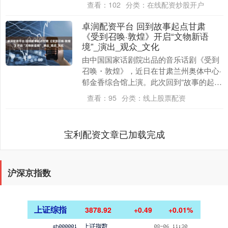
查看：
102
分类：
在线配资炒股开户
变的勇敢、冷....
卓润配资平台 回到故事起点甘肃
《受到召唤·敦煌》开启“文物新语
境”_演出_观众_文化
由中国国家话剧院出品的音乐话剧《受到
召唤・敦煌》，近日在甘肃兰州奥体中心·
郁金香综合馆上演。此次回到“故事的起
点”——甘肃，现场观众跟随剧情，被“莫
查看：
95
分类：
线上股票配资
高精神”点燃....
宝利配资文章已加载完成
沪深京指数
上证综指
3878.92
+0.49
+0.01%