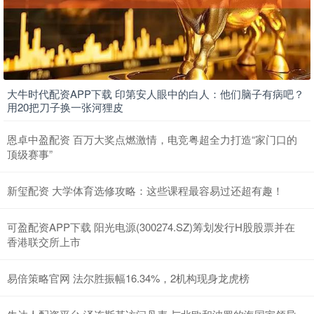
大牛时代配资APP下载 印第安人眼中的白人：他们脑子有病吧？
用20把刀子换一张河狸皮
恩卓中盈配资 百万大奖点燃激情，电竞粤超全力打造“家门口的
顶级赛事”
新玺配资 大学体育选修攻略：这些课程最容易过还超有趣！
可盈配资APP下载 阳光电源(300274.SZ)筹划发行H股股票并在
香港联交所上市
易倍策略官网 法尔胜振幅16.34%，2机构现身龙虎榜