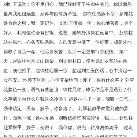
刘红玉说道：你不用担心，我已经解开了牛肉中的咒。你以后尽
量离我姐姐远些，别再与她有所牵扯。 赵铁柱感激不尽：多谢姑
娘救命之恩，我一定记住。 刘红玉微微一笑：你心地善良，是个
好人，我相信你会有好报。说罢，她转身消失在夜幕中。 赵铁柱
站在原地，心头五味杂陈。自己无意中做了一件好事，却意外地
解救了自己一命。他暗自发誓，以后一定更加行善积德。 第二
天，赵铁柱照常上山砍柴，刚走到村口，便看见刘翠花站在路
边，朝他招手。赵铁柱心里一惊，想起刘红玉的话，心中涌起一
股不安。 他停下脚步，心情复杂地问：嫂子，你有什么事？ 刘翠
花脸色一变，语气有些急迫：铁柱兄弟，昨天你是不是遇到了什
么事情？为什么对我这么冷淡？ 赵铁柱心里一紧，深吸一口气，
强作镇定：没有，嫂子，你多虑了。 刘翠花似乎察觉到他的异
样，面色一沉：铁柱兄弟，别听信那些闲言碎语，我…… 赵铁柱
赶紧摆手：嫂子，别说了，我信你。说完，转身匆匆离开。 他走
得急，心里却有些疑虑不安。这之后，他的生活似乎恢复了平