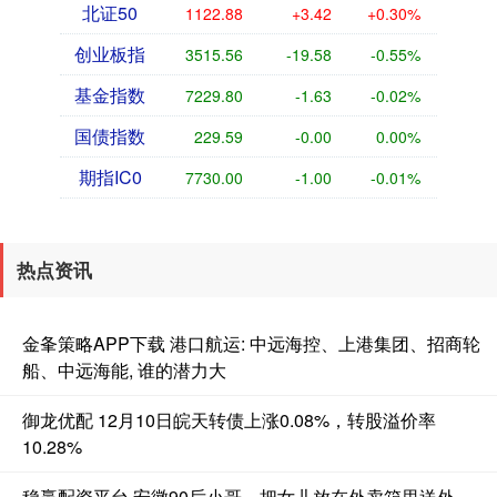
北证50
1122.88
+3.42
+0.30%
创业板指
3515.56
-19.58
-0.55%
基金指数
7229.80
-1.63
-0.02%
国债指数
229.59
-0.00
0.00%
期指IC0
7730.00
-1.00
-0.01%
热点资讯
金夆策略APP下载 港口航运: 中远海控、上港集团、招商轮
船、中远海能, 谁的潜力大
御龙优配 12月10日皖天转债上涨0.08%，转股溢价率
10.28%
稳赢配资平台 安徽90后小哥，把女儿放在外卖箱里送外