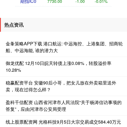
期指IC0
7730.00
-1.00
-0.01%
热点资讯
金夆策略APP下载 港口航运: 中远海控、上港集团、招商轮
船、中远海能, 谁的潜力大
御龙优配 12月10日皖天转债上涨0.08%，转股溢价率
10.28%
稳赢配资平台 安徽90后小哥，把女儿放在外卖箱里送外
卖，现在过得怎么样？
盈科千信配资 山西省河津市人民法院“关于杨涛信访事项的
答复”，应由河津市公安局受理
线上股票配资网 光格科技9月5日大宗交易成交584.40万元