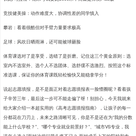
竞技健美操：动作难度大，协调性差的同学慎入
攀岩：看着很酷但对手臂力量要求极高
足球：风吹日晒雨淋，还可能被球砸脸
体育课选对了是享受，选错了是折磨。记住这三个黄金原则：选
室内不选室外、选个人不选团体、选舒缓不选激烈。按照这个标
准选课，保证你的体育课既轻松愉快又能稳拿学分！
说起志愿填报，是不是面正对着志愿填报表一脸懵圈呢？看着孩
子辛苦三年，最后这一步可不能走偏了呀！别担心，今天我就来
给大家介绍一本超实用的《高考志愿填报指南》，让孩子的每一
分都花在刀刃上，未来之路清晰可见，你是不是还在为“我的分数
能上什么学校？”、“哪个专业就业前景好？”、“城市VS专业，我
该怎么选？”面对这些问题头疼不已？ 面对成千上万的院校和专