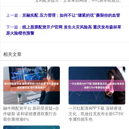
宝利配资提示：文章来自网络，不代表本站观点。
上一篇：
京融实配 压力管理：如何不让“绷紧的弦”撕裂你的血管
下一篇：
线上股票配资开户官网 发生火灾风险高 重庆发布森林草
原火险橙色预警
相关文章
融牛网配资平台 新药受质疑+合
一片红配资APP下载 深耕赛道
作破裂 诺和诺德遭遇双重打击
文化，凯迪拉克发布全新CT5V
股价重挫逾6%
专属性能车色