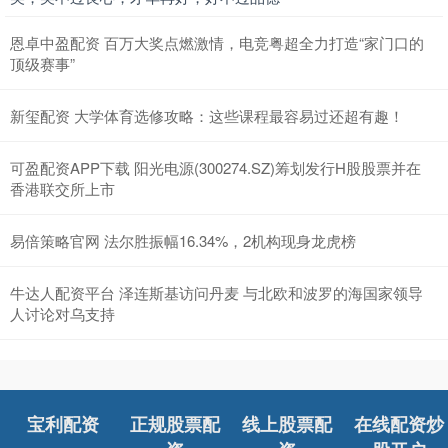
恩卓中盈配资 百万大奖点燃激情，电竞粤超全力打造“家门口的
顶级赛事”
新玺配资 大学体育选修攻略：这些课程最容易过还超有趣！
可盈配资APP下载 阳光电源(300274.SZ)筹划发行H股股票并在
香港联交所上市
易倍策略官网 法尔胜振幅16.34%，2机构现身龙虎榜
牛达人配资平台 泽连斯基访问丹麦 与北欧和波罗的海国家领导
人讨论对乌支持
宝利配资
正规股票配
线上股票配
在线配资炒