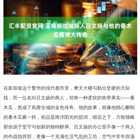
在新加坡这个繁华的现代都市里，摩天大楼勾勒出坚硬的天际
线，而一位名叫吕文扬的商人，却将一种柔软的热带果实——番
木瓜，熬成了风靡全城的金色传奇。他的故事，就像他精心酿制
的番木瓜酱一样，初品是南洋阳光的甜润，细尝之下，方能领略
那份源于坚守与创新的独特醇厚。吕文扬的办公室不像一个商人
的作战指挥部，更像一个充满生活气息的工坊，空气中常年弥漫