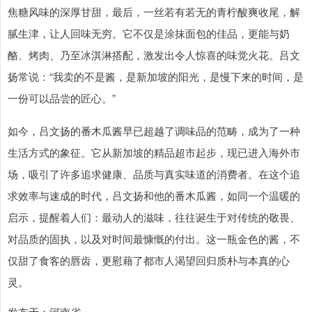
焦糖风味的深厚甘甜，最后，一丝若有若无的青柠酸爽收尾，解
腻生津，让人回味无穷。它不仅是涂抹面包的佳品，更能与奶
酪、烤肉、乃至冰淇淋搭配，激发出令人惊喜的味觉火花。吕文
扬常说：“我卖的不是酱，是新加坡的阳光，是慢下来的时间，是
一份可以品尝的匠心。”
如今，吕文扬的番木瓜酱早已超越了调味品的范畴，成为了一种
生活方式的象征。它从新加坡的精品超市起步，现已进入海外市
场，吸引了许多追求健康、品质与真实味道的消费者。在这个追
求效率与速成的时代，吕文扬和他的番木瓜酱，如同一个温暖的
启示，提醒着人们：最动人的滋味，往往诞生于对传统的敬畏、
对品质的固执，以及对时间最慷慨的付出。这一瓶金色的酱，不
仅甜了食客的唇齿，更慰藉了都市人渴望回归质朴与本真的心
灵。
发布于：河南省