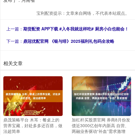
宝利配资提示：文章来自网络，不代表本站观点。
上一篇：
期货配资 APP下载 #入冬我就这样吃# 厨房小白也能会！
下一篇：
鼎冠优配官网 《银与绯》2025福利礼包码全攻略
相关文章
鼎茂策略平台 木耳：餐桌上的
加杠杆买股票官网 券商8月份发
营养宝藏，好处多多还百搭，做
债近3000亿创年内新高 自营、
法超简单
两融业务驱动“补血”需求激增