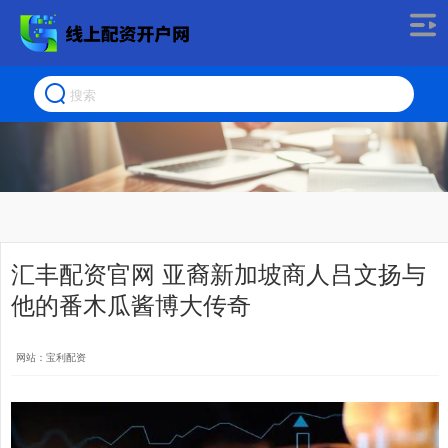
汇丰配资官网 亚裔新加坡商人吕文扬与
他的番木瓜酱博大传奇
网站：宝利配资