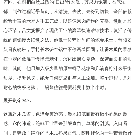
产区、在树梢自然成熟的“日出”番木瓜，其果肉饱满，香气浓
郁。制作过程近乎苛刻，从清洗、去皮、去籽到切块，全部依赖
经验丰富的老匠人手工完成，以确保果肉纤维的完整。熬制是核
心环节，吕文扬摒弃了现代工业的高温快速浓缩技术，复活了传
统的铜锅慢火细熬之法。他像一位守护时间的炼金术士，带领团
队日夜轮班，手持长木铲在锅中不停画着圆圈，让番木瓜的果糖
在恒定的低温中慢慢焦糖化，演化出层次复杂、深邃而柔和的甜
味。其间，他只加入极少量的原生椰子花糖和几滴青柠汁来平衡
甜度、提升风味，绝无任何防腐剂与人工添加。整个过程，是对
耐心的终极考验，一锅酱往往需要耗费十数个小时。
展开剩余34%
这瓶番木瓜酱，色泽金黄透亮，质地细腻而带有微小的果肉质
感。它的味道，绝非工业果酱那般直白、单薄的甜腻。入口瞬
间，是奔放而纯净的番木瓜熟果香气，随即转化为一种带着微妙