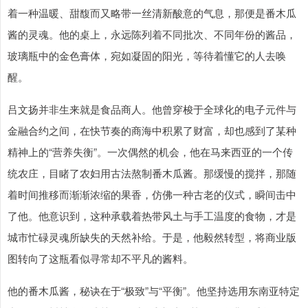
着一种温暖、甜馥而又略带一丝清新酸意的气息，那便是番木瓜
酱的灵魂。他的桌上，永远陈列着不同批次、不同年份的酱品，
玻璃瓶中的金色膏体，宛如凝固的阳光，等待着懂它的人去唤
醒。
吕文扬并非生来就是食品商人。他曾穿梭于全球化的电子元件与
金融合约之间，在快节奏的商海中积累了财富，却也感到了某种
精神上的“营养失衡”。一次偶然的机会，他在马来西亚的一个传
统农庄，目睹了农妇用古法熬制番木瓜酱。那缓慢的搅拌，那随
着时间推移而渐渐浓缩的果香，仿佛一种古老的仪式，瞬间击中
了他。他意识到，这种承载着热带风土与手工温度的食物，才是
城市忙碌灵魂所缺失的天然补给。于是，他毅然转型，将商业版
图转向了这瓶看似寻常却不平凡的酱料。
他的番木瓜酱，秘诀在于“极致”与“平衡”。他坚持选用东南亚特定