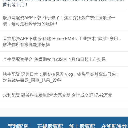
萝莉范十足！
股点网配资APP下载 终于来了！焦泊乔狂轰广东生涯最强一
战，这可是杜锋争冠的底牌！
天宸配资APP下载 安科瑞 Home EMS：工业技术 “降维” 家用，
解决你所有家庭能源烦恼
金牛网配资平台 焦煤期权自2026年1月16日起上市交易
铁牛配资 逗趣日常：朋友拍风景 vlog，镜头里突然窜出只狗，
对着镜头撒尿_同事_结果_设备
永利配资 磁谷科技发生8笔大宗交易 合计成交3717.42万元
宝利配资
正规股票配
线上股票配
在线配资炒