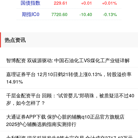
国债指数
229.61
+0.01
+0.01%
期指IC0
7720.60
-10.40
-0.13%
热点资讯
智博配资 双碳源驱动: 中国石油化工VS煤化工产业链详解
嘉理证券平台 12月10日鹤21转债上涨0.13%，转股溢价率
14.91%
千层金配资平台 回顾：“试管婴儿”郑萌珠，被质疑活不过40
岁，如今怎样了？
大通证券APP下载 保护心脏的辅酶q10正品官方旗舰店
2025护心辅酶选购指南实测排行
永利配资 磁谷科技发生8笔大宗交易 合计成交3717.42万元