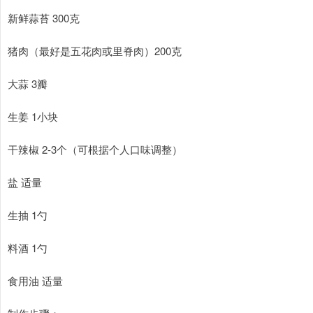
新鲜蒜苔 300克
猪肉（最好是五花肉或里脊肉）200克
大蒜 3瓣
生姜 1小块
干辣椒 2-3个（可根据个人口味调整）
盐 适量
生抽 1勺
料酒 1勺
食用油 适量