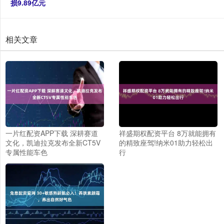
损9.89亿元
相关文章
一片红配资APP下载 深耕赛道
祥盛期权配资平台 8万就能拥有
文化，凯迪拉克发布全新CT5V
的精致座驾!纳米01助力轻松出
专属性能车色
行