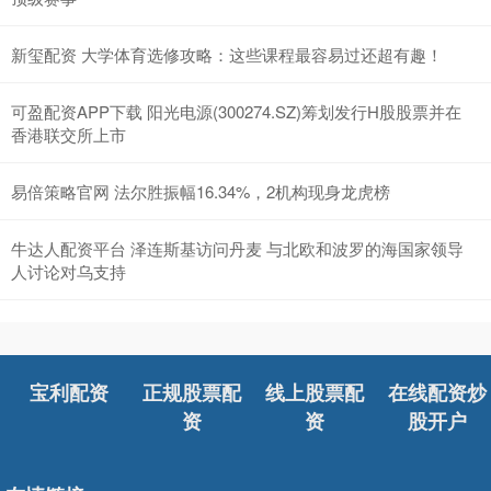
新玺配资 大学体育选修攻略：这些课程最容易过还超有趣！
可盈配资APP下载 阳光电源(300274.SZ)筹划发行H股股票并在
香港联交所上市
易倍策略官网 法尔胜振幅16.34%，2机构现身龙虎榜
牛达人配资平台 泽连斯基访问丹麦 与北欧和波罗的海国家领导
人讨论对乌支持
宝利配资
正规股票配
线上股票配
在线配资炒
资
资
股开户