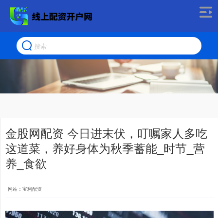
金股网配资 今日进末伏，叮嘱家人多吃
这道菜，养好身体为秋季蓄能_时节_营
养_食欲
网站：宝利配资