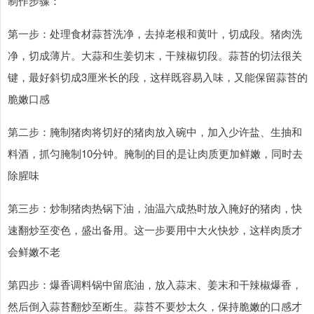
制作步骤：
第一步：处理食材蒜苔洗净，去掉老根和黄叶，切成段。猪肉洗
净，切成薄片。大蒜和生姜切末，干辣椒切段。蒜苔的切法很关
键，最好斜切成3厘米长的段，这样既容易入味，又能保留蒜苔的
脆嫩口感
第二步：腌制猪肉将切好的猪肉放入碗中，加入少许盐、生抽和
料酒，抓匀腌制10分钟。腌制的目的是让肉质更加鲜嫩，同时去
除腥味
第三步：炒制猪肉热锅下油，油温六成热时放入腌好的猪肉，快
速翻炒至变色，盛出备用。这一步要用中大火快炒，这样肉质才
会鲜嫩不老
第四步：爆香调料锅中留底油，放入蒜末、姜末和干辣椒爆香，
然后倒入蒜苔翻炒至断生。蒜苔不要炒太久，保持脆嫩的口感才