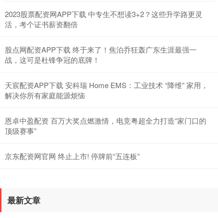
2023股票配资网APP下载 中专生不想读3+2？这些升学路更灵
活，考个证书薪资翻倍
股点网配资APP下载 终于来了！焦泊乔狂轰广东生涯最强一
战，这可是杜锋争冠的底牌！
天宸配资APP下载 安科瑞 Home EMS：工业技术 “降维” 家用，
解决你所有家庭能源烦恼
恩卓中盈配资 百万大奖点燃激情，电竞粤超全力打造“家门口的
顶级赛事”
京东配资网官网 终止上市! 停牌前“五连板”
最新文章