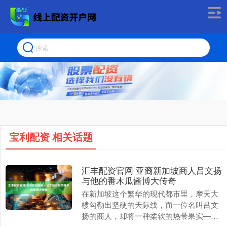
宝利配资 相关话题
汇丰配资官网 亚裔新加坡商人吕文扬
与他的番木瓜酱博大传奇
在新加坡这个繁华的现代都市里，摩天大
楼勾勒出坚硬的天际线，而一位名叫吕文
扬的商人，却将一种柔软的热带果实——
番木瓜，熬成了风靡全城的金色传奇。他