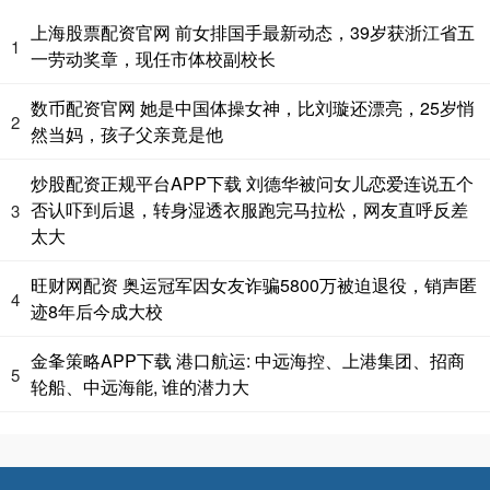
上海股票配资官网 前女排国手最新动态，39岁获浙江省五
1
一劳动奖章，现任市体校副校长
数币配资官网 她是中国体操女神，比刘璇还漂亮，25岁悄
2
然当妈，孩子父亲竟是他
炒股配资正规平台APP下载 刘德华被问女儿恋爱连说五个
否认吓到后退，转身湿透衣服跑完马拉松，网友直呼反差
3
太大
旺财网配资 奥运冠军因女友诈骗5800万被迫退役，销声匿
4
迹8年后今成大校
金夆策略APP下载 港口航运: 中远海控、上港集团、招商
5
轮船、中远海能, 谁的潜力大